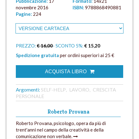
Pubblicazione:
17
Formato:
14x21
novembre 2016
ISBN:
9788868490881
Pagine:
224
PREZZO:
€ 16,00
- SCONTO 5%:
€ 15,20
Spedizione gratuita
per ordini superiori ai 25 €
ACQUISTA LIBRO
Argomenti:
SELF-HELP
LAVORO
CRESCITA
PERSONALE
Roberto Provana
Roberto Provana, psicologo, opera da più di
trent'anni nel campo della creatività e della
comunicazione non verbale.