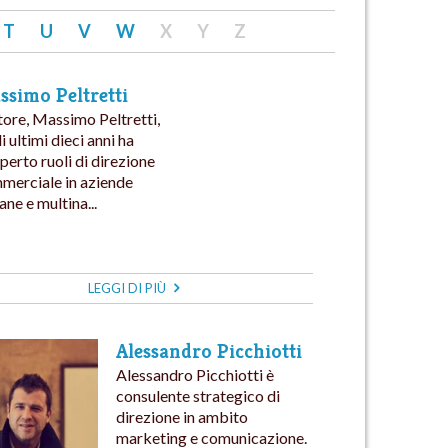
T
U
V
W
X
Y
Z
ssimo Peltretti
tore, Massimo Peltretti,
i ultimi dieci anni ha
perto ruoli di direzione
merciale in aziende
iane e multina...
LEGGI DI PIÙ
Alessandro Picchiotti
Alessandro Picchiotti è
consulente strategico di
direzione in ambito
marketing e comunicazione.