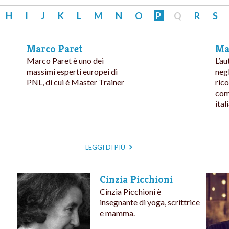
H
I
J
K
L
M
N
O
P
Q
R
S
Marco Paret
Ma
Marco Paret è uno dei
L’au
massimi esperti europei di
negl
PNL, di cui è Master Trainer
rico
com
ital
LEGGI DI PIÙ
Cinzia Picchioni
Cinzia Picchioni è
insegnante di yoga, scrittrice
e mamma.