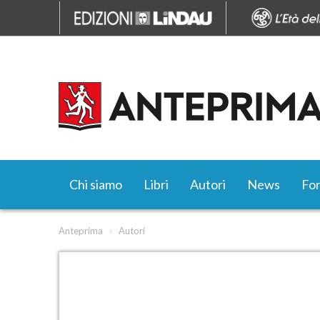
Chi siamo
Libri
Autori
News
Fo
Anteprima
»
Autori