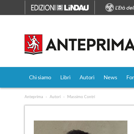
Chi siamo
Libri
Autori
News
Fo
Anteprima
»
Autori
»
Massimo Contri