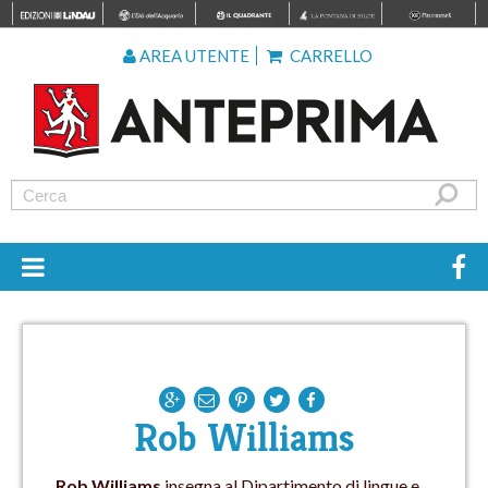
AREA UTENTE
CARRELLO
Rob Williams
Rob Williams
insegna al Dipartimento di lingue e