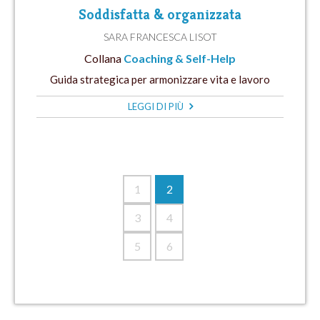
Soddisfatta & organizzata
SARA FRANCESCA LISOT
Collana
Coaching & Self-Help
Guida strategica per armonizzare vita e lavoro
LEGGI DI PIÙ
1
2
3
4
5
6