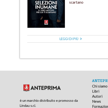
scartano
LEGGI DI PIÙ
ANTEPR
Chi siamo
Libri
Autori
è un marchio distribuito e promosso da
News
Lindau s.r.l.
Formazio