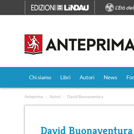
Chi siamo
Libri
Autori
News
Fo
Anteprima
»
Autori
»
David Buonaventura
David Buonaventura