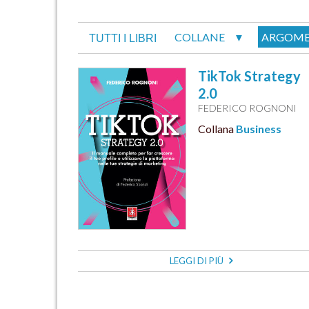
COLLANE
ARGOME
▼
TUTTI I LIBRI
TikTok Strategy
2.0
FEDERICO ROGNONI
Collana
Business
LEGGI DI PIÙ