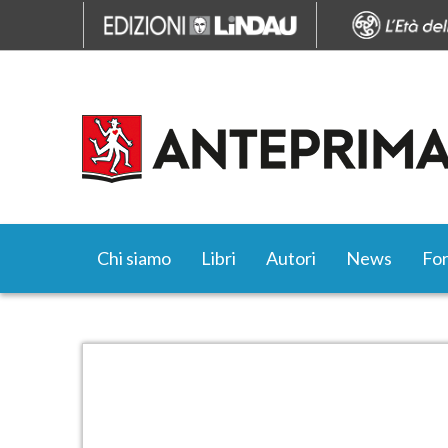
Chi siamo
Libri
Autori
News
Fo