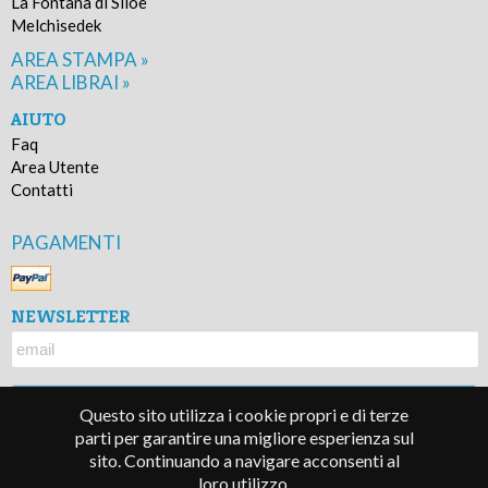
La Fontana di Siloe
Melchisedek
AREA STAMPA »
AREA LIBRAI »
AIUTO
Faq
Area Utente
Contatti
PAGAMENTI
NEWSLETTER
Questo sito utilizza i cookie propri e di terze
parti per garantire una migliore esperienza sul
sito. Continuando a navigare acconsenti al
© 2016 - Lindau s.r.l. - P.IVA 05677330010
loro utilizzo