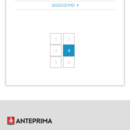
LEGGI DI PIÙ
1
2
3
4
5
6