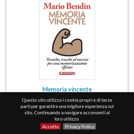
Memoria vincente
MARIO BENDIN
Questo sito utilizza i cookie propri e di terze
Collana
Coaching & Self-Help
parti per garantire una migliore esperienza sul
sito. Continuando a navigare acconsenti al
Tecniche, trucchi ed esercizi per una memorizzazione
loro utilizzo
efficace
Accetto
Privacy Policy
LEGGI DI PIÙ